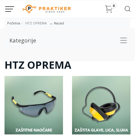
0
Početna
HTZ OPREMA
← Nazad
Kategorije
Togg
navig
HTZ OPREMA