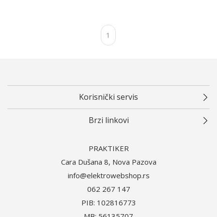
1
Korisnički servis
Brzi linkovi
PRAKTIKER
Cara Dušana 8, Nova Pazova
info@elektrowebshop.rs
062 267 147
PIB: 102816773
MB: 56135707