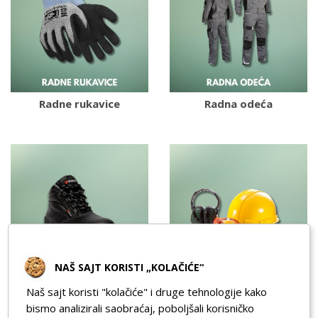
Radne rukavice
Radna odeća
NAŠ SAJT KORISTI „KOLAČIĆE“
Naš sajt koristi "kolačiće" i druge tehnologije kako
Radna obuća
Komplet zaštitne
bismo analizirali saobraćaj, poboljšali korisničko
opreme