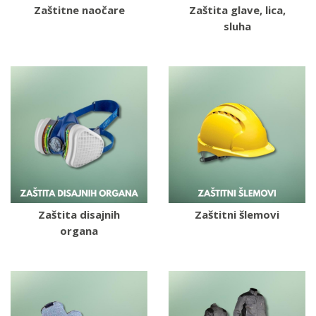
Zaštitne naočare
Zaštita glave, lica,
sluha
Zaštita disajnih
Zaštitni šlemovi
organa