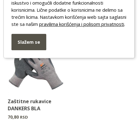
iskustvo i omogućili dodatne funkcionalnosti
korisnicima. Lične podatke o korisnicima ne delimo sa
trećim licima. Nastavkom korišćenja web sajta saglasni
ste sa našim
pravilima korišćenja i polisom privatnosti
.
Slažem se
Zaštitne rukavice
DANKERS BLA
70,80
RSD