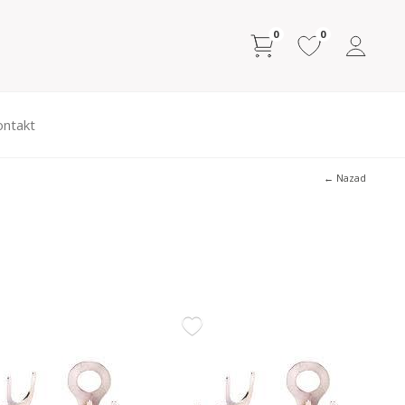
0
0
ontakt
← Nazad