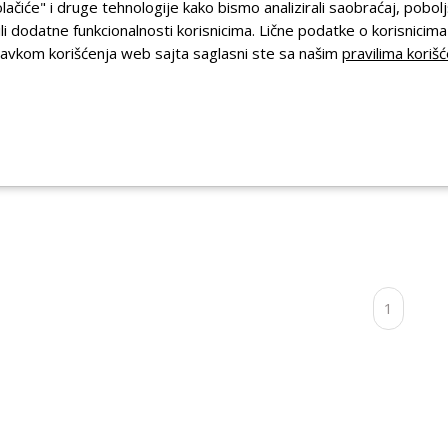
olačiće" i druge tehnologije kako bismo analizirali saobraćaj, pobolj
li dodatne funkcionalnosti korisnicima. Lične podatke o korisnicim
stavkom korišćenja web sajta saglasni ste sa našim
pravilima korišć
 V.IZOLOVANA
PAPUČICA V.IZOLOVANA
1,5-3
5,00
RSD
1