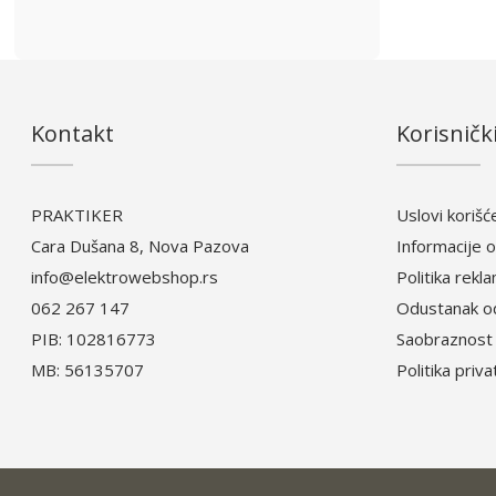
Kontakt
Korisnički
PRAKTIKER
Uslovi korišć
Cara Dušana 8, Nova Pazova
Informacije o
info@elektrowebshop.rs
Politika rekl
062 267 147
Odustanak o
PIB: 102816773
Saobraznost 
MB: 56135707
Politika priv