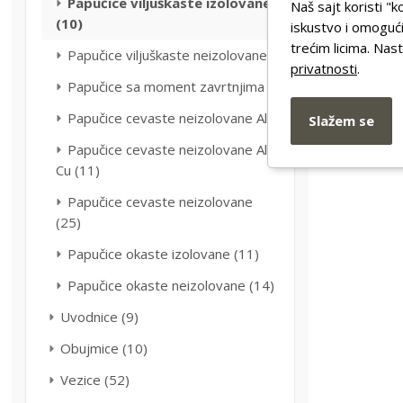
Papučice viljuškaste izolovane
Naš sajt koristi "k
(10)
iskustvo i omogući
trećim licima. Na
Papučice viljuškaste neizolovane
privatnosti
.
Papučice sa moment zavrtnjima
PAPUČICA
Papučice cevaste neizolovane Al
Slažem se
1,5-4
Papučice cevaste neizolovane Al-
8,50
RSD
Cu (11)
Papučice cevaste neizolovane
(25)
Papučice okaste izolovane (11)
Papučice okaste neizolovane (14)
Uvodnice (9)
Obujmice (10)
Vezice (52)