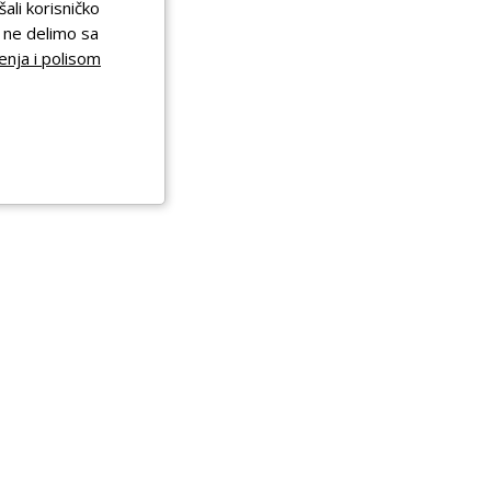
šali korisničko
a ne delimo sa
enja i polisom