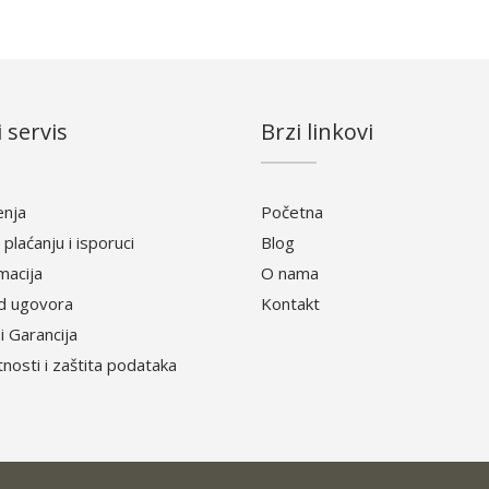
 servis
Brzi linkovi
enja
Početna
 plaćanju i isporuci
Blog
amacija
O nama
d ugovora
Kontakt
i Garancija
atnosti i zaštita podataka