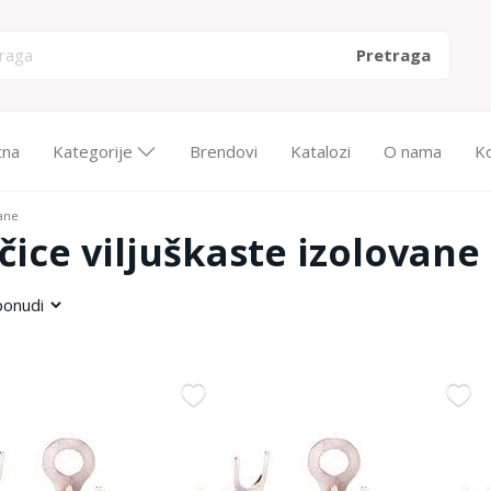
tna
Kategorije
Brendovi
Katalozi
O nama
K
vane
ice viljuškaste izolovane