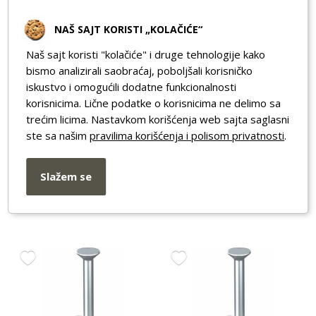
NAŠ SAJT KORISTI „KOLAČIĆE“
Naš sajt koristi "kolačiće" i druge tehnologije kako
bismo analizirali saobraćaj, poboljšali korisničko
iskustvo i omogućili dodatne funkcionalnosti
korisnicima. Lične podatke o korisnicima ne delimo sa
trećim licima. Nastavkom korišćenja web sajta saglasni
ste sa našim
pravilima korišćenja i polisom privatnosti
.
OBO OBUJMICA LSOH
OBO OBUJMICA HF 27-
6-13(100kom)
43 (25kom)
Slažem se
25,00
55,90
RSD
RSD