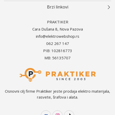
Brzi linkovi
PRAKTIKER
Cara Dušana 8, Nova Pazova
info@elektrowebshop.rs
062 267 147
PIB: 102816773
MB: 56135707
Osnovni cilj firme Praktiker jeste prodaja elektro materijala,
rasvete, šrafova i alata.