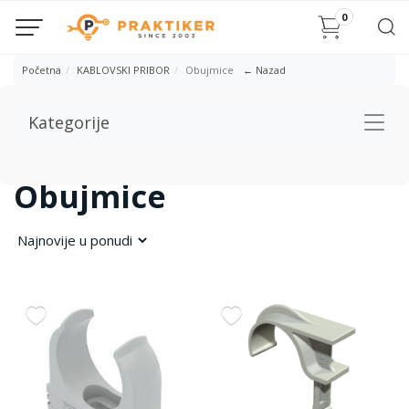
0
Početna
KABLOVSKI PRIBOR
Obujmice
← Nazad
Kategorije
Togg
navig
Obujmice