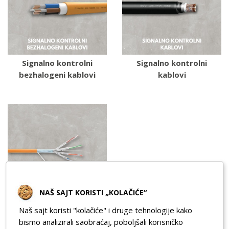
Signalno kontrolni
Signalno kontrolni
bezhalogeni kablovi
kablovi
NAŠ SAJT KORISTI „KOLAČIĆE“
Naš sajt koristi "kolačiće" i druge tehnologije kako
Mrežni, optički i
bismo analizirali saobraćaj, poboljšali korisničko
koaksijalni kablovi