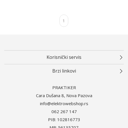
1
Korisnički servis
Brzi linkovi
PRAKTIKER
Cara Dušana 8, Nova Pazova
info@elektrowebshop.rs
062 267 147
PIB: 102816773
MB: 56135707