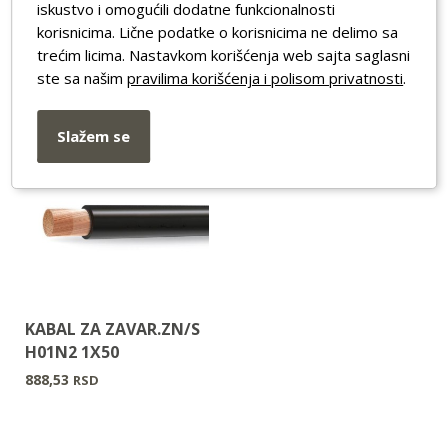
iskustvo i omogućili dodatne funkcionalnosti
korisnicima. Lične podatke o korisnicima ne delimo sa
trećim licima. Nastavkom korišćenja web sajta saglasni
ste sa našim
pravilima korišćenja i polisom privatnosti
.
Slažem se
KABAL ZA ZAVAR.ZN/S
H01N2 1X50
888,53
RSD