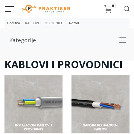
0
Početna
KABLOVI I PROVODNICI
← Nazad
Kategorije
Togg
navig
KABLOVI I PROVODNICI