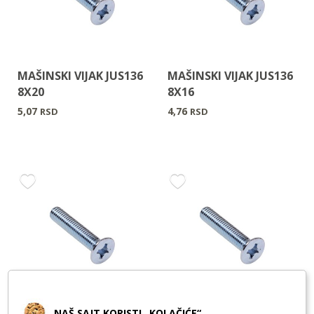
MAŠINSKI VIJAK JUS136
MAŠINSKI VIJAK JUS136
8X20
8X16
5,07
4,76
RSD
RSD
NAŠ SAJT KORISTI „KOLAČIĆE“