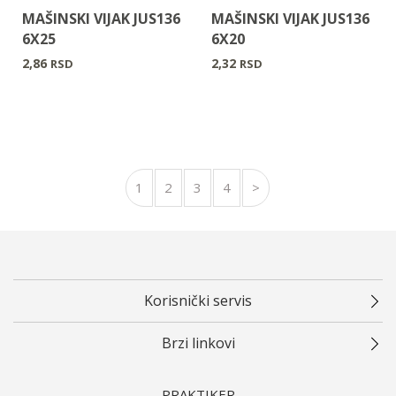
MAŠINSKI VIJAK JUS136
MAŠINSKI VIJAK JUS136
6X25
6X20
2,86
2,32
RSD
RSD
1
2
3
4
>
Korisnički servis
Brzi linkovi
PRAKTIKER