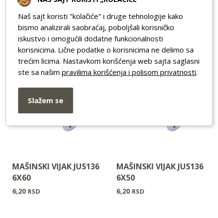
MAŠINSKI VIJAK JUS136
MAŠINSKI VIJAK JUS136
6X80
6X70
Naš sajt koristi "kolačiće" i druge tehnologije kako
9,00
7,13
RSD
RSD
bismo analizirali saobraćaj, poboljšali korisničko
iskustvo i omogućili dodatne funkcionalnosti
korisnicima. Lične podatke o korisnicima ne delimo sa
trećim licima. Nastavkom korišćenja web sajta saglasni
ste sa našim
pravilima korišćenja i polisom privatnosti
.
Slažem se
MAŠINSKI VIJAK JUS136
MAŠINSKI VIJAK JUS136
6X60
6X50
6,20
6,20
RSD
RSD