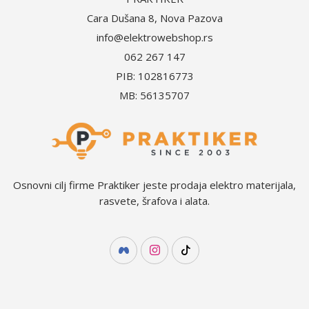
Cara Dušana 8, Nova Pazova
info@elektrowebshop.rs
062 267 147
PIB: 102816773
MB: 56135707
Osnovni cilj firme Praktiker jeste prodaja elektro materijala,
rasvete, šrafova i alata.