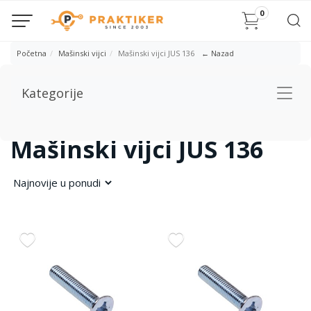
0
Početna
Mašinski vijci
Mašinski vijci JUS 136
← Nazad
Kategorije
Togg
navig
Mašinski vijci JUS 136