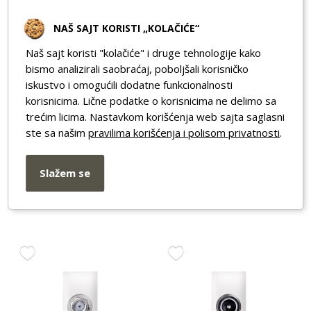
NAŠ SAJT KORISTI „KOLAČIĆE“
Naš sajt koristi "kolačiće" i druge tehnologije kako
bismo analizirali saobraćaj, poboljšali korisničko
iskustvo i omogućili dodatne funkcionalnosti
korisnicima. Lične podatke o korisnicima ne delimo sa
trećim licima. Nastavkom korišćenja web sajta saglasni
ste sa našim
pravilima korišćenja i polisom privatnosti
.
PRIK.KOM.1M 74221.0
PRIK.ANT.1M KREM
BELA EXP
74265.9 EXP
Slažem se
Nema na stanju
Nema na stanju