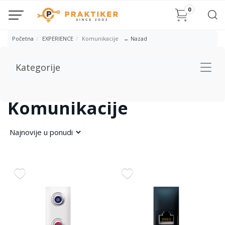
0
Početna
EXPERIENCE
Komunikacije
← Nazad
Kategorije
Togg
navig
Komunikacije