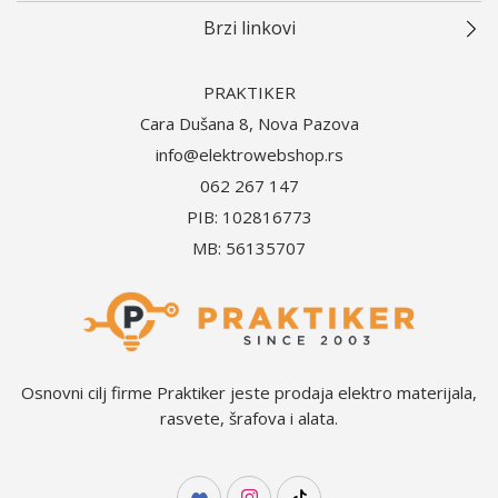
Brzi linkovi
PRAKTIKER
Cara Dušana 8, Nova Pazova
info@elektrowebshop.rs
062 267 147
PIB: 102816773
MB: 56135707
Osnovni cilj firme Praktiker jeste prodaja elektro materijala,
rasvete, šrafova i alata.