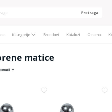
tna
Kategorije
Brendovi
Katalozi
O nama
K
orene matice