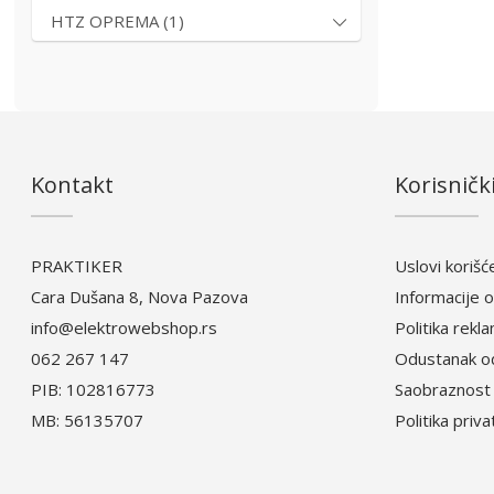
HTZ OPREMA (1)
Kontakt
Korisnički
PRAKTIKER
Uslovi korišć
Cara Dušana 8, Nova Pazova
Informacije o
info@elektrowebshop.rs
Politika rekl
062 267 147
Odustanak o
PIB: 102816773
Saobraznost 
MB: 56135707
Politika priv