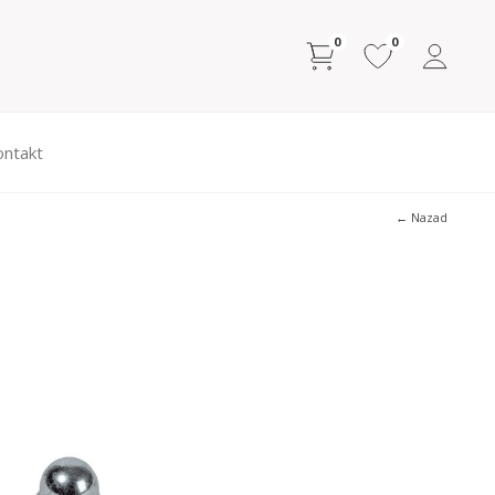
0
0
ontakt
← Nazad