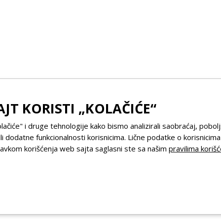
AJT KORISTI „KOLAČIĆE“
olačiće" i druge tehnologije kako bismo analizirali saobraćaj, pobolj
li dodatne funkcionalnosti korisnicima. Lične podatke o korisnicim
stavkom korišćenja web sajta saglasni ste sa našim
pravilima korišć