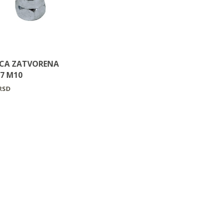
CA ZATVORENA
27 M10
RSD