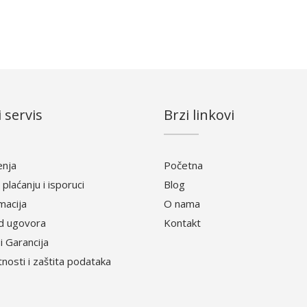
 servis
Brzi linkovi
enja
Početna
 plaćanju i isporuci
Blog
amacija
O nama
d ugovora
Kontakt
i Garancija
atnosti i zaštita podataka