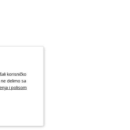
šali korisničko
a ne delimo sa
enja i polisom