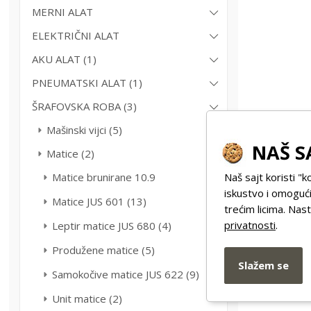
MERNI ALAT
ELEKTRIČNI ALAT
AKU ALAT (1)
PNEUMATSKI ALAT (1)
ŠRAFOVSKA ROBA (3)
Mašinski vijci (5)
NAŠ S
Matice (2)
Naš sajt koristi "k
Matice brunirane 10.9
iskustvo i omogući
Matice JUS 601 (13)
trećim licima. Na
privatnosti
.
Leptir matice JUS 680 (4)
Produžene matice (5)
Slažem se
Samokočive matice JUS 622 (9)
Unit matice (2)