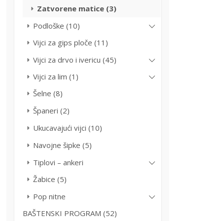
Zatvorene matice (3)
Podloške (10)
Vijci za gips ploče (11)
Vijci za drvo i ivericu (45)
Vijci za lim (1)
Šelne (8)
Španeri (2)
Ukucavajući vijci (10)
Navojne šipke (5)
Tiplovi – ankeri
Žabice (5)
Pop nitne
BAŠTENSKI PROGRAM (52)