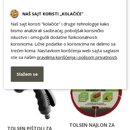
TOLSEN PIŠTOLJ ZA
NAŠ SAJT KORISTI „KOLAČIĆE“
PRSKANJE POD
Nema na stanju
Naš sajt koristi "kolačiće" i druge tehnologije kako
TOLSEN PRSKALICA
bismo analizirali saobraćaj, poboljšali korisničko
BAŠTENSKA 5L
iskustvo i omogućili dodatne funkcionalnosti
Nema na stanju
korisnicima. Lične podatke o korisnicima ne delimo sa
trećim licima. Nastavkom korišćenja web sajta saglasni
ste sa našim
pravilima korišćenja i polisom privatnosti
.
Slažem se
TOLSEN NAJLON ZA
TOLSEN PIŠTOLJ ZA