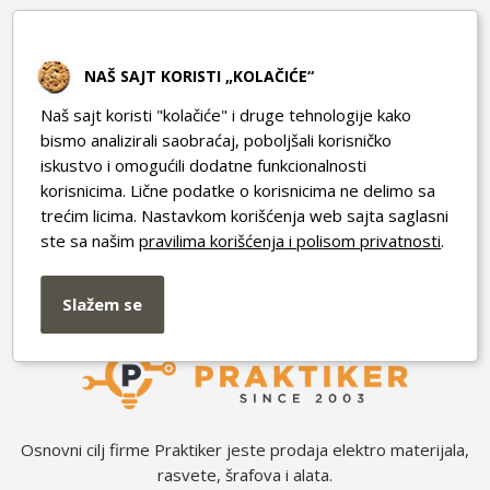
Korisnički servis
NAŠ SAJT KORISTI „KOLAČIĆE“
Brzi linkovi
Naš sajt koristi "kolačiće" i druge tehnologije kako
bismo analizirali saobraćaj, poboljšali korisničko
PRAKTIKER
iskustvo i omogućili dodatne funkcionalnosti
Cara Dušana 8, Nova Pazova
korisnicima. Lične podatke o korisnicima ne delimo sa
trećim licima. Nastavkom korišćenja web sajta saglasni
info@elektrowebshop.rs
ste sa našim
pravilima korišćenja i polisom privatnosti
.
062 267 147
PIB: 102816773
Slažem se
MB: 56135707
Osnovni cilj firme Praktiker jeste prodaja elektro materijala,
rasvete, šrafova i alata.