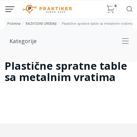
0
Početna
RAZVODNI UREĐAJI
Plastične spratne table sa metalnim vratima
Kategorije
Togg
navig
Plastične spratne table
sa metalnim vratima