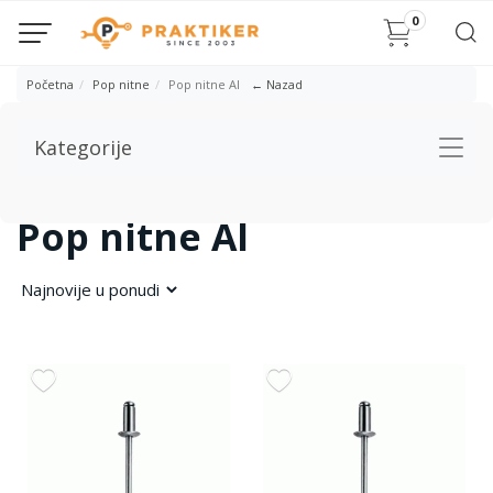
0
Početna
Pop nitne
Pop nitne Al
← Nazad
Kategorije
Togg
navig
Pop nitne Al