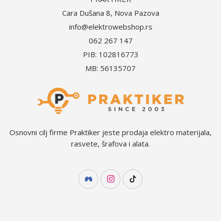
Cara Dušana 8, Nova Pazova
info@elektrowebshop.rs
062 267 147
PIB: 102816773
MB: 56135707
Osnovni cilj firme Praktiker jeste prodaja elektro materijala,
rasvete, šrafova i alata.