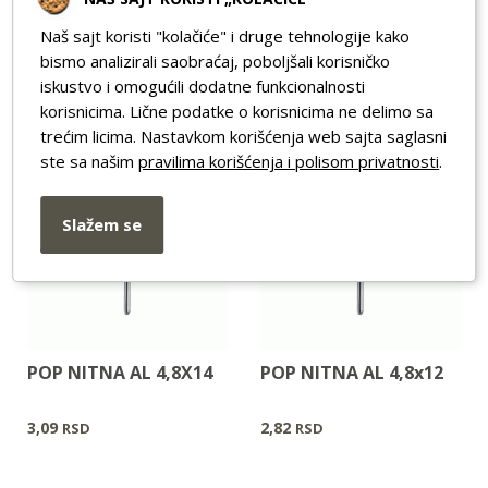
POP NITNA AL 4,8X18
POP NITNA AL 4,8x16
Naš sajt koristi "kolačiće" i druge tehnologije kako
23,00
3,23
RSD
RSD
bismo analizirali saobraćaj, poboljšali korisničko
iskustvo i omogućili dodatne funkcionalnosti
korisnicima. Lične podatke o korisnicima ne delimo sa
trećim licima. Nastavkom korišćenja web sajta saglasni
ste sa našim
pravilima korišćenja i polisom privatnosti
.
Slažem se
POP NITNA AL 4,8X14
POP NITNA AL 4,8x12
3,09
2,82
RSD
RSD