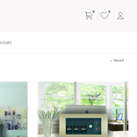
0
0
ontakt
← Nazad