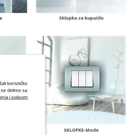
e
Sklopke za kupatilo
šali korisničko
a ne delimo sa
enja i polisom
SKLOPKE-Mode