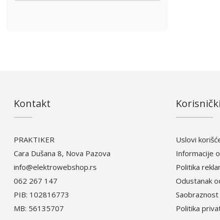
Kontakt
Korisnički
PRAKTIKER
Uslovi korišć
Cara Dušana 8, Nova Pazova
Informacije o
info@elektrowebshop.rs
Politika rekl
062 267 147
Odustanak o
PIB: 102816773
Saobraznost 
MB: 56135707
Politika priv