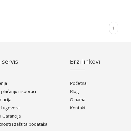
1
 servis
Brzi linkovi
enja
Početna
 plaćanju i isporuci
Blog
amacija
O nama
d ugovora
Kontakt
i Garancija
atnosti i zaštita podataka