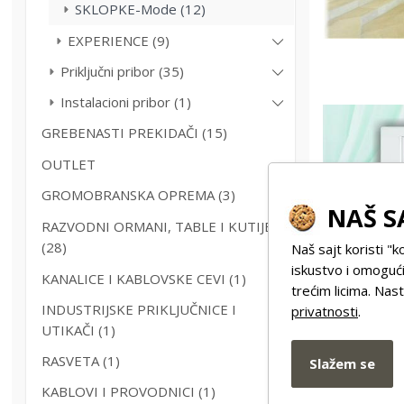
SKLOPKE-Mode (12)
EXPERIENCE (9)
Priključni pribor (35)
Instalacioni pribor (1)
GREBENASTI PREKIDAČI (15)
OUTLET
GROMOBRANSKA OPREMA (3)
NAŠ S
RAZVODNI ORMANI, TABLE I KUTIJE
(28)
Naš sajt koristi "k
iskustvo i omogući
KANALICE I KABLOVSKE CEVI (1)
trećim licima. Na
INDUSTRIJSKE PRIKLJUČNICE I
privatnosti
.
UTIKAČI (1)
RASVETA (1)
Slažem se
T
KABLOVI I PROVODNICI (1)