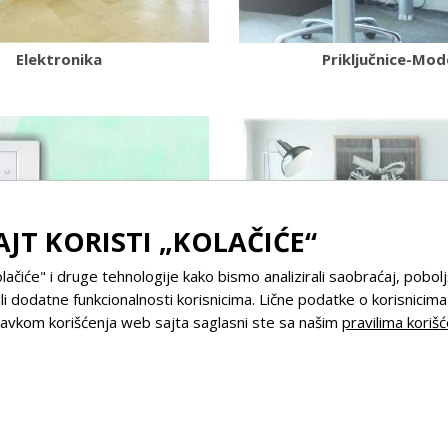
Elektronika
Priključnice-Mod
AJT KORISTI „KOLAČIĆE“
olačiće" i druge tehnologije kako bismo analizirali saobraćaj, pobolj
li dodatne funkcionalnosti korisnicima. Lične podatke o korisnicim
stavkom korišćenja web sajta saglasni ste sa našim
pravilima korišć
asteri za sklopke
Taster sklopke