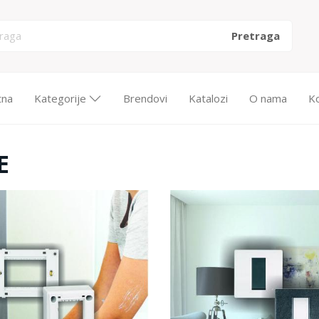
tna
Kategorije
Brendovi
Katalozi
O nama
K
E