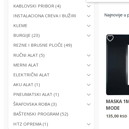
KABLOVSKI PRIBOR (4)
INSTALACIONA CREVA I BUŽIRI
KLEME
BURGIJE (23)
REZNE I BRUSNE PLOČE (49)
RUČNI ALAT (5)
MERNI ALAT
ELEKTRIČNI ALAT
AKU ALAT (1)
PNEUMATSKI ALAT (1)
MASKA 1M
ŠRAFOVSKA ROBA (3)
MODE
BAŠTENSKI PROGRAM (52)
135,00
RSD
HTZ OPREMA (1)