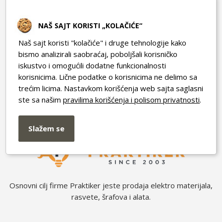
Brzi linkovi
NAŠ SAJT KORISTI „KOLAČIĆE“
Naš sajt koristi "kolačiće" i druge tehnologije kako
PRAKTIKER
bismo analizirali saobraćaj, poboljšali korisničko
iskustvo i omogućili dodatne funkcionalnosti
Cara Dušana 8, Nova Pazova
korisnicima. Lične podatke o korisnicima ne delimo sa
info@elektrowebshop.rs
trećim licima. Nastavkom korišćenja web sajta saglasni
062 267 147
ste sa našim
pravilima korišćenja i polisom privatnosti
.
PIB: 102816773
MB: 56135707
Slažem se
Osnovni cilj firme Praktiker jeste prodaja elektro materijala,
rasvete, šrafova i alata.