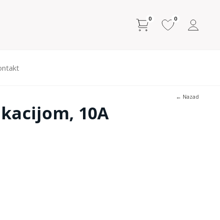
0
0
ontakt
← Nazad
ikacijom, 10A