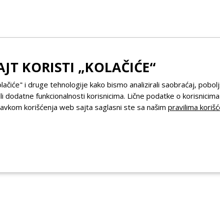
AJT KORISTI „KOLAČIĆE“
olačiće" i druge tehnologije kako bismo analizirali saobraćaj, pobolj
li dodatne funkcionalnosti korisnicima. Lične podatke o korisnicim
stavkom korišćenja web sajta saglasni ste sa našim
pravilima korišć