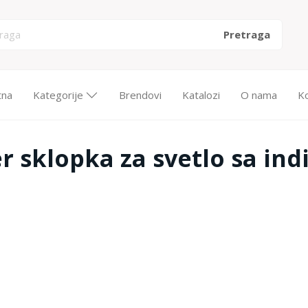
tna
Kategorije
Brendovi
Katalozi
O nama
K
r sklopka za svetlo sa ind